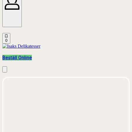
Open
0
cart
Beställ Online