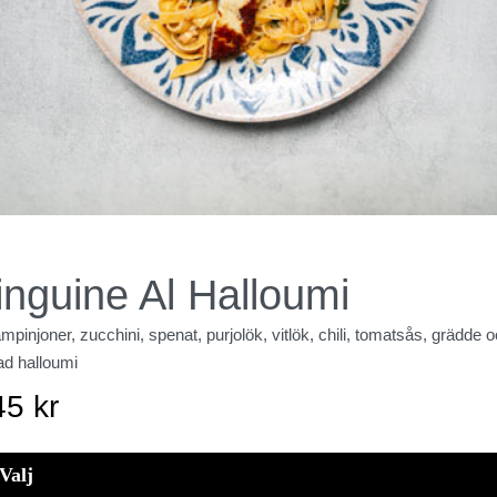
inguine Al Halloumi
pinjoner, zucchini, spenat, purjolök, vitlök, chili, tomatsås, grädde 
lad halloumi
45
kr
Valj