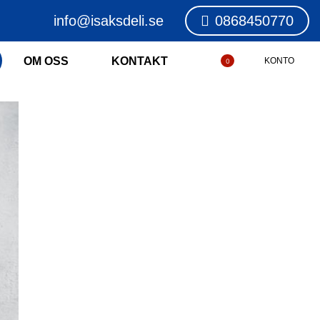
info@isaksdeli.se
0868450770
OM OSS
KONTAKT
KONTO
0