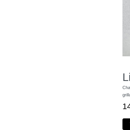
L
Cham
gril
1